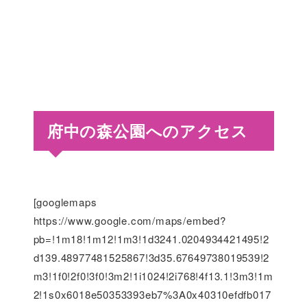
府中の森公園へのアクセス
[googlemaps
https://www.google.com/maps/embed?
pb=!1m18!1m12!1m3!1d3241.0204934421495!2
d139.48977481525867!3d35.67649738019539!2
m3!1f0!2f0!3f0!3m2!1i1024!2i768!4f13.1!3m3!1m
2!1s0x6018e50353393eb7%3A0x40310efdfb017