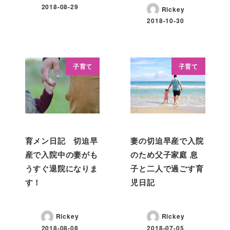
2018-08-29
Rickey
2018-10-30
子育て
子育て
育メン日記 切迫早
妻の切迫早産で入院
産で入院中の妻がも
のため父子家庭 息
うすぐ退院になりま
子と二人で過ごす育
す！
児日記
Rickey
Rickey
2018-08-08
2018-07-05