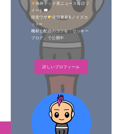
海外テック系ニュース毎日ツ
イート🗯
得意ワザ
毎日更新&ノイズカ
ット✂
機材と配信のコツを「リッキー
ブログ」で公開中
詳しいプロフィール