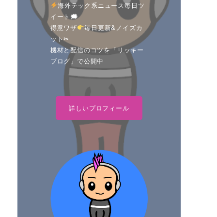
海外テック系ニュース毎日ツ
イート🗯
得意ワザ
毎日更新&ノイズカ
ット✂
機材と配信のコツを「リッキー
ブログ」で公開中
詳しいプロフィール