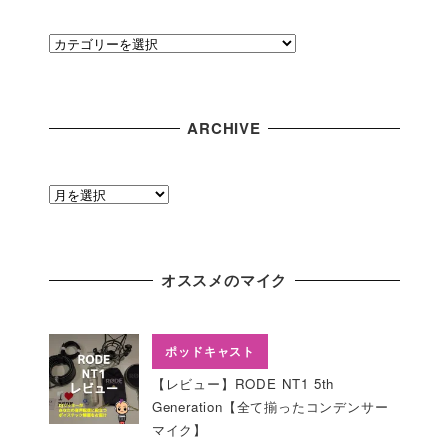
C
A
T
E
ARCHIVE
G
O
R
A
Y
R
C
H
オススメのマイク
I
V
E
ポッドキャスト
【レビュー】RODE NT1 5th
Generation【全て揃ったコンデンサー
マイク】