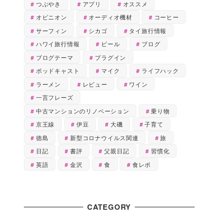
つぶやき
アプリ
オススメ
オピニオン
オーディオ機材
コーヒー
サーフィン
シカゴ
タイ旅行情報
ハワイ旅行情報
ビール
ブログ
ブログテーマ
プラグイン
ポッドキャスト
マイク
ライフハック
ラーメン
レビュー
ワイン
一言フレーズ
中古マンションのリノベーション
乗り物
京王線
伊豆
大磯
子育て
徳島
新型コロナウイルス関連
旅
日記
書評
父親日記
習慣化
英語
金沢
食
食レポ
CATEGORY