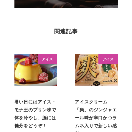
関連記事
アイス
アイス
暑い日にはアイス・
アイスクリーム
モナ王のプリン味で
「爽」のジンジャエ
体を冷やし、脳には
ール味が辛口かつラ
糖分をどうぞ！
ムネ入りで新しい感