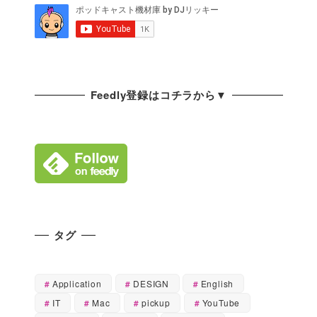
Feedly登録はコチラから▼
タグ
Application
DESIGN
English
IT
Mac
pickup
YouTube