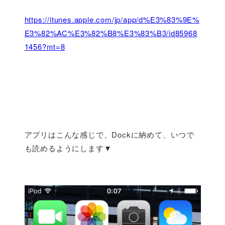
https://itunes.apple.com/jp/app/d%E3%83%9E%
E3%82%AC%E3%82%B8%E3%83%B3/id85968
1456?mt=8
アプリはこんな感じで、Dockに納めて、いつで
も読めるようにします▼