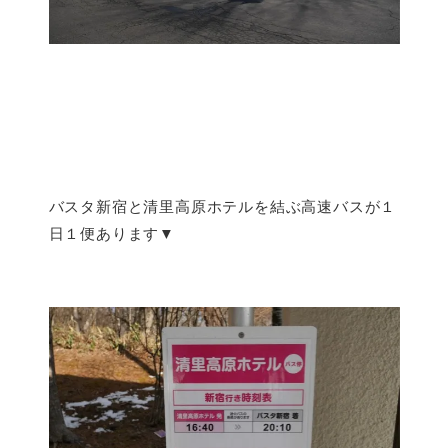
バスタ新宿と清里高原ホテルを結ぶ高速バスが１
日１便あります▼