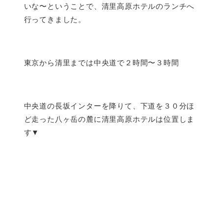
いな〜ということで、清里高原ホテルのランチへ
行ってきました。
東京から清里までは中央道で２時間〜３時間
中央道の長坂インターを降りて、下道を３０分ほ
ど走った八ヶ岳の麓に清里高原ホテルは位置しま
す▼