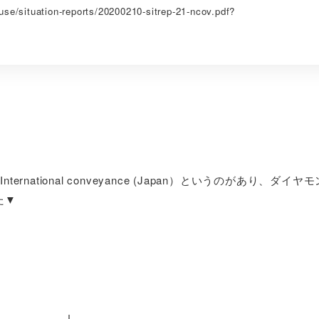
use/situation-reports/20200210-sitrep-21-ncov.pdf?
national conveyance (Japan）というのがあり、ダイヤ
た▼