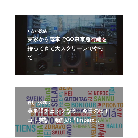
古い投稿
実家から電車でGO東京急行編を
持ってきて大スクリーンでやっ
て…
新しい投稿
英単語チェックなう 今日のヒト
コト英語 動詞の「impart…